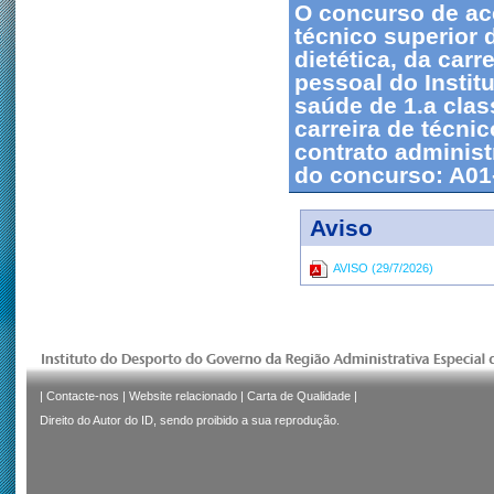
O concurso de ac
técnico superior d
dietética, da car
pessoal do Instit
saúde de 1.a class
carreira de técni
contrato administ
do concurso: A01
Aviso
AVISO (29/7/2026)
|
Contacte-nos
|
Website relacionado
|
Carta de Qualidade
|
Direito do Autor do ID, sendo proibido a sua reprodução.