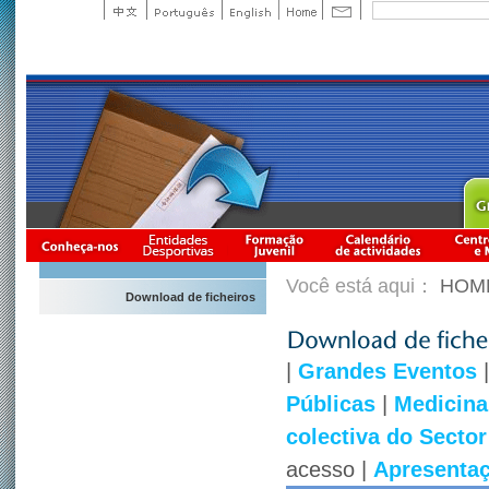
Você está aqui：
HOM
Download de ficheiros
|
Grandes Eventos
Públicas
|
Medicina
colectiva do Secto
acesso
|
Apresentaç