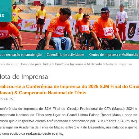
cê está aqui：
Desporto para Todos
>
Centro de Imprensa e Multimédia
> Nota de Imprensa
ealizou-se a Conferência de Imprensa do 2025 SJM Final do Circu
Macau) & Campeonato Nacional de Ténis
25-06-25
conferência de imprensa de SJM Final do Circuito Profissional de CTA (Macau) 2024 e
mpeonato Nacional de Ténis teve lugar no Grand Lisboa Palace Resort Macau, onde se
blicou que o respectivo evento será realizado e patrocinado por SJM Resorts, S.A. (“SJM”)
terá lugar na Academia de Ténis de Macau entre 1 e 7 de Dezembro, assinalando o quinto
o consecutivo da realização deste evento.