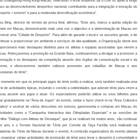
ía Guangdong-Hong Kong-Macau, reflectindo o firme empenho da STDM no apoio a longo
azo ao desenvolvimento desportivo nacional, contribuindo para a integração e inovação do
esporto + turismo" e para a moderada diversificação económica”.
ou Bing, director do torneio da prova final, afirmou: “Este ano, marca a quinta edição do
rneio em Macau, demonstrando mais uma vez o objectivo e a determinação de Macau em
nstruir uma "Cidade de Desporto". Para além de garantir o local e os assuntos gerais, e de
ntinuar a proporcionar um ambiente e serviços de alta qualidade, a Organização deste ano
oporcionará mais destaques distintos para os atletas e equipas associadas que vierem a
cau. Reforçaremos a promoção na Grande Baía, continuaremos a divulgar e a promover a
formação e os destaques da competição através dos órgãos de comunicação social e da
ternet, e ofereceremos também valiosos presentes aos cidadãos de Macau e aos
tusiastas do ténis”.
 momento em que os principais jogos de ténis estão a realizar, será também realizada uma
rie de actividades típicas, incluindo o convite a celebridades que adoram ténis para virem a
cau assistir aos jogos e atuar. Os espectadores poderão utilizar os seus bilhetes para
gar gratuitamente na "Área de Jogos" do evento, visitar e fazer check-in na "Área Cultural e
iativa" e usufruir de vários descontos em turismo, gastronomia e compras em Macau. As
tividades como a "Campanha Interactiva das Olimpíadas Especiais" e as sessões de
rtilha "Diálogo com Atletas de Destaque", que já se realizam há muitos anos, vão continuar
te ano, e o Torneio Nacional de Ténis por Convite da Taça Família será realizado na
ademia de Ténis de Macau durante o evento. A comissão organizadora do evento planeia
 organizar várias actividades de promoção do ténis para levar o desporto à comunidade e