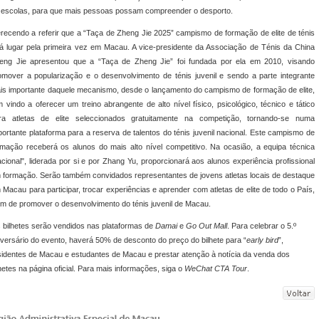
 escolas, para que mais pessoas possam compreender o desporto.
recendo a referir que a “Taça de Zheng Jie 2025” campismo de formação de elite de ténis
rá lugar pela primeira vez em Macau. A vice-presidente da Associação de Ténis da China
eng Jie apresentou que a “Taça de Zheng Jie” foi fundada por ela em 2010, visando
omover a popularização e o desenvolvimento de ténis juvenil e sendo a parte integrante
is importante daquele mecanismo, desde o lançamento do campismo de formação de elite,
m vindo a oferecer um treino abrangente de alto nível físico, psicológico, técnico e tático
ra atletas de elite seleccionados gratuitamente na competição, tornando-se numa
portante plataforma para a reserva de talentos do ténis juvenil nacional. Este campismo de
rmação receberá os alunos do mais alto nível competitivo. Na ocasião, a equipa técnica
acional", liderada por si e por Zhang Yu, proporcionará aos alunos experiência profissional
 formação. Serão também convidados representantes de jovens atletas locais de destaque
 Macau para participar, trocar experiências e aprender com atletas de elite de todo o País,
fim de promover o desenvolvimento do ténis juvenil de Macau.
 bilhetes serão vendidos nas plataformas de
Damai
e
Go Out Mall
. Para celebrar o 5.º
iversário do evento, haverá 50% de desconto do preço do bilhete para “
early bird
”,
sidentes de Macau e estudantes de Macau e prestar atenção à notícia da venda dos
lhetes na página oficial. Para mais informações, siga o
WeChat CTA Tour
.