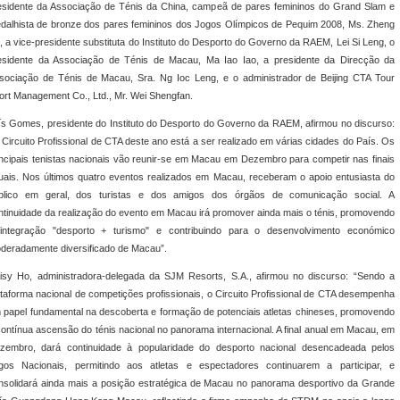
esidente da Associação de Ténis da China, campeã de pares femininos do Grand Slam e
dalhista de bronze dos pares femininos dos Jogos Olímpicos de Pequim 2008, Ms. Zheng
e, a vice-presidente substituta do Instituto do Desporto do Governo da RAEM, Lei Si Leng, o
esidente da Associação de Ténis de Macau, Ma Iao Iao, a presidente da Direcção da
sociação de Ténis de Macau, Sra. Ng Ioc Leng, e o administrador de Beijing CTA Tour
ort Management Co., Ltd., Mr. Wei Shengfan.
ís Gomes, presidente do Instituto do Desporto do Governo da RAEM, afirmou no discurso:
 Circuito Profissional de CTA deste ano está a ser realizado em várias cidades do País. Os
incipais tenistas nacionais vão reunir-se em Macau em Dezembro para competir nas finais
uais. Nos últimos quatro eventos realizados em Macau, receberam o apoio entusiasta do
blico em geral, dos turistas e dos amigos dos órgãos de comunicação social. A
ntinuidade da realização do evento em Macau irá promover ainda mais o ténis, promovendo
integração "desporto + turismo" e contribuindo para o desenvolvimento económico
deradamente diversificado de Macau”.
isy Ho, administradora-delegada da SJM Resorts, S.A., afirmou no discurso: “Sendo a
ataforma nacional de competições profissionais, o Circuito Profissional de CTA desempenha
 papel fundamental na descoberta e formação de potenciais atletas chineses, promovendo
contínua ascensão do ténis nacional no panorama internacional. A final anual em Macau, em
zembro, dará continuidade à popularidade do desporto nacional desencadeada pelos
gos Nacionais, permitindo aos atletas e espectadores continuarem a participar, e
nsolidará ainda mais a posição estratégica de Macau no panorama desportivo da Grande