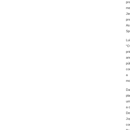
pr
me
Ji
pr
As
Sp
Lu
“O
pr
an
pú
co
a 
mo
Da
pl
um
a 
De
Jo
co