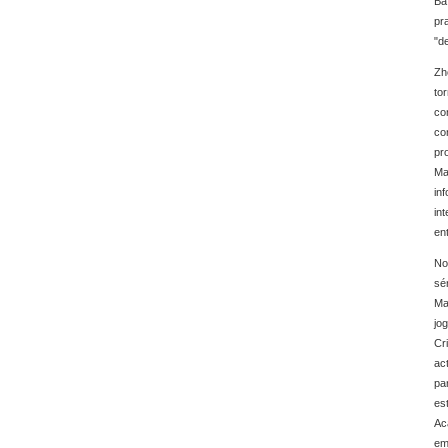
Ba
pr
"d
Zh
to
co
co
pr
Ma
in
in
en
No
sé
Ma
jo
Cr
ac
pa
es
Ac
em