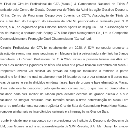
M Final do Circuito Profissional de CTA (Macau) & Campeonato Nacional de Ténis é
ganizado pelo Centro de Gestão Desportiva de Ténis da Administração Geral do Desporto
 China, Centro de Programas Desportivos Juvenis da CCTV, Associação de Ténis da
ina e Instituto do Desporto do Governo da RAEM; patrocinado e realizado pelo SJM
sorts, S.A., co-organizado pela Chinese Tennis Sports of Beijing Co., Ltd. e Associação de
nis de Macau; e operado pelo Beijing CTA Tour Sport Management Co., Ltd. e Companhia
 Desenvolvimento e Promoção Guoji Chuanmeigang (Xangai) Ltd.
Circuito Profissional de CTA foi estabelecido em 2020. A SJM conseguiu procurar a
alização do evento nos anos seguintes em Macau e já é a patrocinadora de título há 5 anos
nsecutivos. O Circuito Profissional de CTA 2025 iniciou o primeiro torneio em Abril em
zhou e os melhores jogadores de ténis irão realizar a prova final em Dezembro em Macau.
respectivo evento vai realizar as provas de singular masculino e feminino e pares
sculino e feminino, no qual estabelecem-se 16 jogadores na prova singular e 8 pares nas
ovas de pares, e serão divididos em duas fases: fase de grupos e fase eliminatória. Macau
olheu este evento desportivo pelo quinto ano consecutivo, o que não só demonstra a
pacidade cada vez melhor de Macau para acolher eventos de grande escala e a sua
pacidade de integrar recursos, mas também realça a firme determinação de Macau em
tegrar-se profundamente na construção da Grande Baía de Guangdong-Hong Kong-Macau,
promover ainda mais os intercâmbios culturais e a integração na Grande Baía.
 conferência de imprensa contou com o presidente do Instituto do Desporto do Governo da
EM, Luís Gomes, a administradora-delegada da SJM Resorts, S.A., Ms. Daisy Ho, a vice-