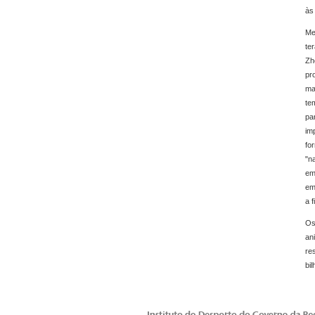
às
Me
te
Zh
pr
ma
te
pa
im
fo
"n
em
em
a 
Os
an
re
bi