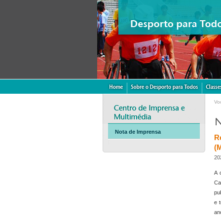
Vo
Nota de Imprensa
R
(
20
A 
Ca
pu
e 
an