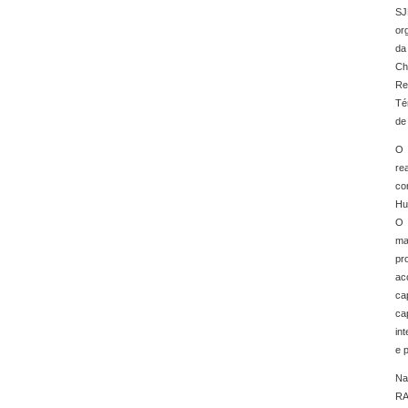
SJ
or
da
Ch
Re
Té
de
O 
re
co
Hu
O 
ma
pr
ac
ca
ca
in
e 
Na
RA