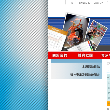
您
本局活動日誌
上
競技賽事及活動時間表
M
1
8
1
2
2
此