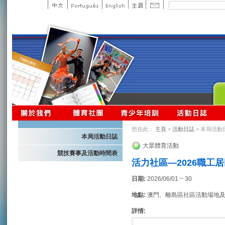
您在此：
主頁
>
活動日誌
> 本局活動
本局活動日誌
大眾體育活動
競技賽事及活動時間表
活力社區—2026職工
日期:
2026/06/01 ~ 30
地點:
澳門、離島區社區活動場地
詳情: