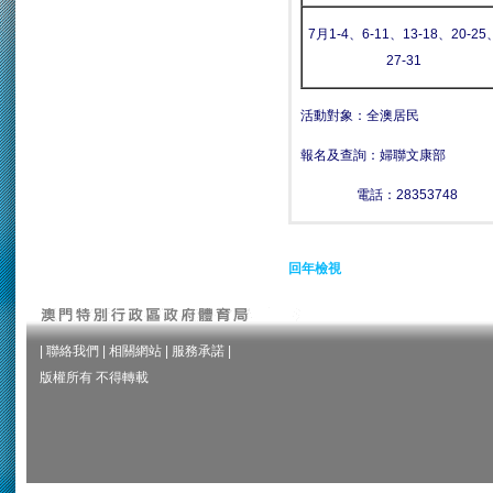
7
月
1-4
、
6-11
、
13-18
、
20-25
27-31
活動對象：全澳居民
報名及查詢：婦聯文康部
電話：28353748
回年檢視
|
聯絡我們
|
相關網站
|
服務承諾
|
版權所有 不得轉載