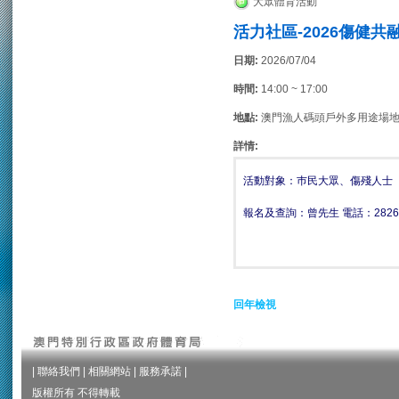
大眾體育活動
活力社區-2026傷健共
日期:
2026/07/04
時間:
14:00 ~ 17:00
地點:
澳門漁人碼頭戶外多用途場
詳情:
活動對象：巿民大眾、傷殘人士
報名及查詢：
曾先生 電話：
2826
回年檢視
|
聯絡我們
|
相關網站
|
服務承諾
|
版權所有 不得轉載