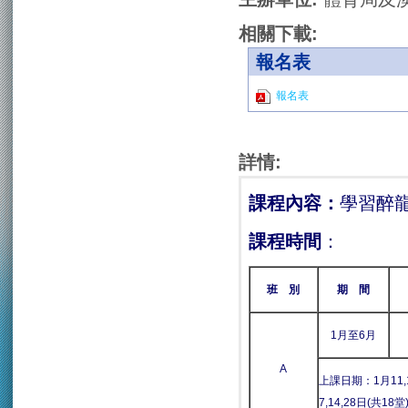
相關下載:
報名表
報名表
詳情:
課程內容
：
學習醉
課程時間
：
班
別
期
間
1月至6月
A
上課日期：1月11,18
7,14,28日(共18堂