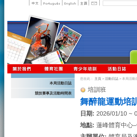
您在此：
主頁
>
活動日誌
> 本局活動
本局活動日誌
培訓班
競技賽事及活動時間表
舞醉龍運動培
日期:
2026/01/10 ~ 
地點:
蓮峰體育中心–
主辦單位:
體育局及