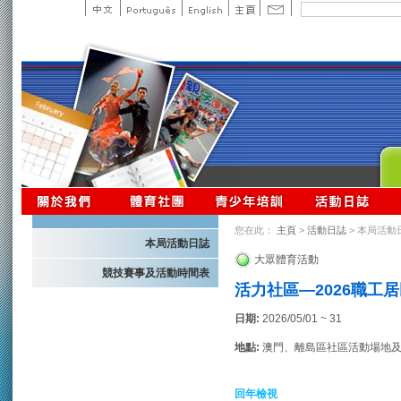
您在此：
主頁
>
活動日誌
> 本局活動
本局活動日誌
大眾體育活動
競技賽事及活動時間表
活力社區—2026職工
日期:
2026/05/01 ~ 31
地點:
澳門、離島區社區活動場地
回年檢視