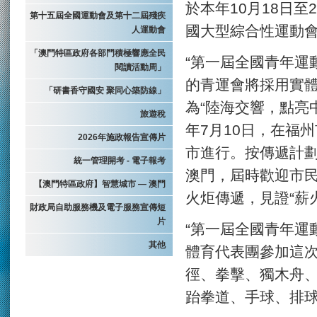
於本年10月18日
第十五屆全國運動會及第十二屆殘疾
國大型綜合性運動
人運動會
「澳門特區政府各部門積極響應全民
“第一屆全國青年運
閱讀活動周」
的青運會將採用實
「研書香守國安 聚同心築防線」
為“陸海交響，點亮
旅遊稅
年7月10日，在福
2026年施政報告宣傳片
市進行。按傳遞計劃
統一管理開考 - 電子報考
澳門，屆時歡迎市民
【澳門特區政府】智慧城市 — 澳門
火炬傳遞，見證“薪
財政局自助服務機及電子服務宣傳短
片
“第一屆全國青年運
其他
體育代表團參加這
徑、拳擊、獨木舟
跆拳道、手球、排球