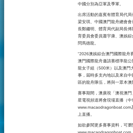
中國分別為亞軍及季軍。
出席活動的嘉賓有體育局代局
梁安琪、中國澳門龍舟總會會
長鄭繼明、體育局代副局長傅
育委員會委員蕭宇康、澳娛綜
問馬德龍。
“2026澳娛綜合澳門國際龍舟
澳門國際龍舟邀請賽標準龍公
龍女子組（500米）以及澳門
事，屆時多支內地以及來自中
區的龍舟隊伍，將與一眾本澳
賽事期間，澳廣視「澳視澳門」
星電視頻道將會現場直播（中
www.macaodragonboat
上直播。
如欲參閱更多賽事資料，可瀏
www.macaodragonbo