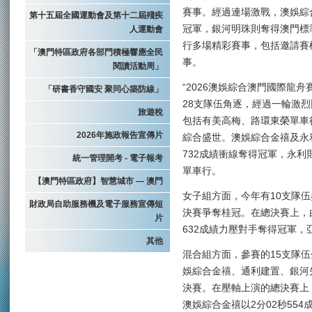
賽事。經過連場激戰，澳娛綜
第十五屆全國運動會及第十二屆殘疾
冠軍，銀河明珠則奪得澳門標
人運動會
行多場精彩賽事，包括邀請賽
「澳門特區政府各部門積極響應全民
事。
閱讀活動周」
“2026澳娛綜合澳門國際龍
「研書香守國安 聚同心築防線」
28支隊伍角逐，經過一輪激
旅遊稅
包括有美高梅、路環東榮單車
2026年施政報告宣傳片
綜合盛世。澳娛綜合金禧及永
732成績衝線奪得冠軍，永利
統一管理開考 - 電子報考
單車行。
【澳門特區政府】智慧城市 — 澳門
女子組方面，今年有10支隊
財政局自助服務機及電子服務宣傳短
決賽爭奪桂冠。在總決賽上，
片
632成績力壓對手奪得冠軍
其他
混合組方面，參賽的15支隊伍
娛綜合金禧、通利建置、銀河
決賽。在壓軸上演的總決賽上
澳娛綜合金禧以2分02秒55