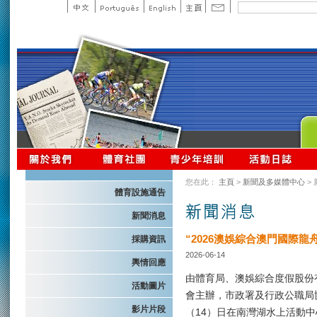
您在此：
主頁
>
新聞及多媒體中心
>
體育設施通告
新聞消息
“2026澳娛綜合澳門國際
採購資訊
2026-06-14
輿情回應
由體育局、澳娛綜合度假股份
活動圖片
會主辦，市政署及行政公職局協
影片片段
（14）日在南灣湖水上活動