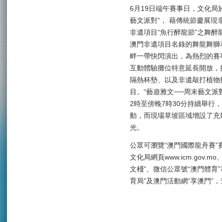
6月19日端午賽事日，文化局
藝文派對”， 藉傳統節慶展
非遺項目“魚行醉龍節”之舞醉
澳門非遺項目名錄的舞龍舞獅表
畔一帶快閃演出，為熱烈的賽
互動體驗攤位特意延長開放，
隔熱杯墊、以及非遺敲打植物
目。“藝遊雅文──周末藝文派對
2時至傍晚7時30分持續舉
動，而現場草坡區域增設了充
光。
公眾可瀏覽“澳門國際龍舟賽”賽事官
文化局網頁www.icm.gov.mo、
文棧”、微信公眾號“澳門體育”
育局”及澳門活動網“享澳門”