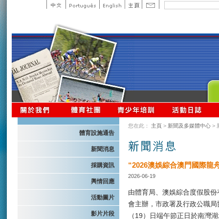
您在此：
主頁
>
新聞及多媒體中心
>
體育設施通告
新聞消息
“2026澳娛綜合澳門國際
採購資訊
2026-06-19
輿情回應
由體育局、澳娛綜合度假股份
活動圖片
會主辦，市政署及行政公職局協
影片片段
（19）日端午節正日於南灣