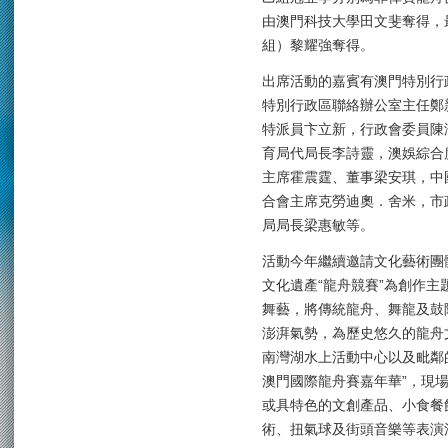
由澳門科技大學田文斐奪得，
組）黎耀強奪得。
出席活動的嘉賓有澳門特別行
特別行政區聯絡辦公室主任鄭
特派員卞立新，行政會委員陳
育局代局長李詩靈，澳娛綜合
主席霍震霆、董事梁安琪，中
合會主席克勞迪奧．舍米，市
局局長梁惠敏等。
活動今年繼續邀請文化藝術團
文化遺產“龍舟競賽”為創作
舞藝，將傳統龍舟、舞龍及鼓
澎湃氣勢，為歷史悠久的龍舟
南灣湖水上活動中心以及毗鄰的
澳門國際龍舟賽嘉年華”，現
或具特色的文創產品、小食餐
術、扭氣球及街頭音樂等表演