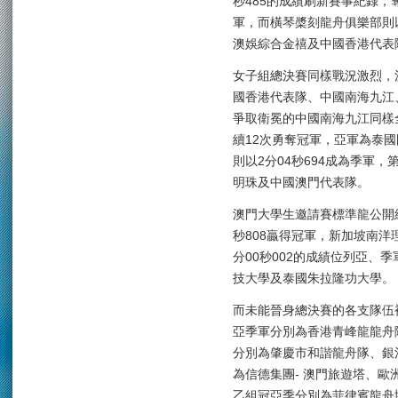
秒485的成績刷新賽事紀錄，
軍，而橫琴槳刻龍舟俱樂部則以
澳娛綜合金禧及中國香港代表
女子組總決賽同樣戰況激烈，
國香港代表隊、中國南海九江
爭取衛冕的中國南海九江同樣全
續12次勇奪冠軍，亞軍為泰國
則以2分04秒694成為季軍
明珠及中國澳門代表隊。
澳門大學生邀請賽標準龍公開組
秒808贏得冠軍，新加坡南洋理
分00秒002的成績位列亞、
技大學及泰國朱拉隆功大學。
而未能晉身總決賽的各支隊伍
亞季軍分別為香港青峰龍龍舟
分別為肇慶市和諧龍舟隊、銀
為信德集團- 澳門旅遊塔、
乙組冠亞季分別為菲律賓龍舟