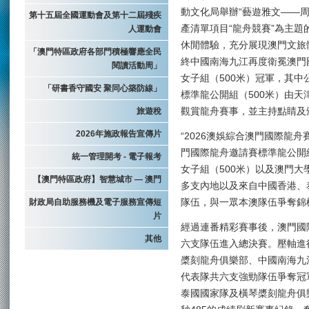
動文化局舉辦“藝遊雅文——
第十五屆全國運動會及第十二屆殘疾
產清單項目“龍舟競賽”為主
人運動會
休閒體驗，充分展現澳門文旅
「澳門特區政府各部門積極響應全民
終中國南海九江再度衛冕澳門
閱讀活動周」
女子組（500米）冠軍，其
「研書香守國安 聚同心築防線」
標準龍公開組（500米）由
旅遊稅
觀賞龍舟賽事，並主持點睛及
2026年施政報告宣傳片
“2026澳娛綜合澳門國際龍
門國際龍舟邀請賽標準龍公開
統一管理開考 - 電子報考
女子組（500米）以及澳門大
【澳門特區政府】智慧城市 — 澳門
多支內地以及來自中國香港、
財政局自助服務機及電子服務宣傳短
隊伍，與一眾本澳隊伍爭奪錦
片
經過連番精彩賽事後，澳門國
其他
六支隊伍進入總決賽。壓軸進
槳刻龍舟俱樂部、中國南海九
代表隊共六支強勁隊伍爭奪冠
泰國國家隊及橫琴槳刻龍舟俱