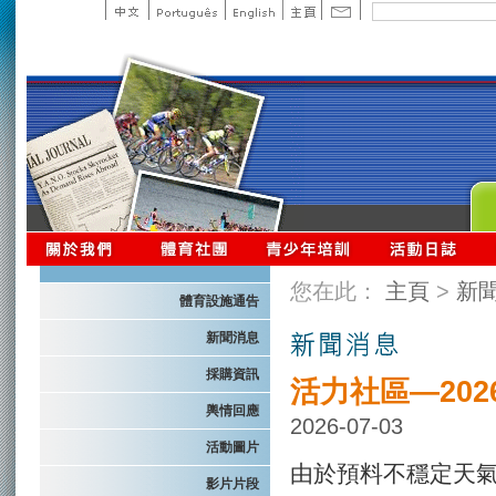
您在此：
主頁
>
新
體育設施通告
新聞消息
採購資訊
活力社區—20
輿情回應
2026-07-03
活動圖片
由於預料不穩定天
影片片段