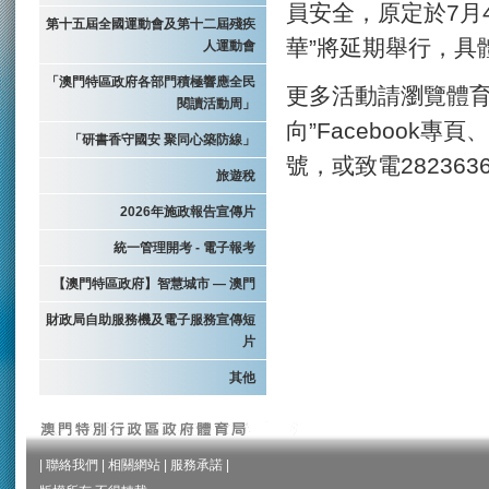
員安全，原定於7月4
第十五屆全國運動會及第十二屆殘疾
華”將延期舉行，具
人運動會
「澳門特區政府各部門積極響應全民
更多活動請瀏覽體育局網
閱讀活動周」
向”Facebook
「研書香守國安 聚同心築防線」
號，或致電282363
旅遊稅
2026年施政報告宣傳片
統一管理開考 - 電子報考
【澳門特區政府】智慧城市 — 澳門
財政局自助服務機及電子服務宣傳短
片
其他
|
聯絡我們
|
相關網站
|
服務承諾
|