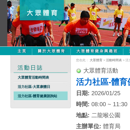
您在此：
大眾體育
>
活動時間表
> 
大眾體育活動
大眾體育活動時間表
活力社區-體育
活力社區-大眾康體日
日期:
2026/01/25
活力社區-體育健康諮詢站
時間:
08:00 ~ 11:30
地點:
二龍喉公園
主辦單位:
體育局