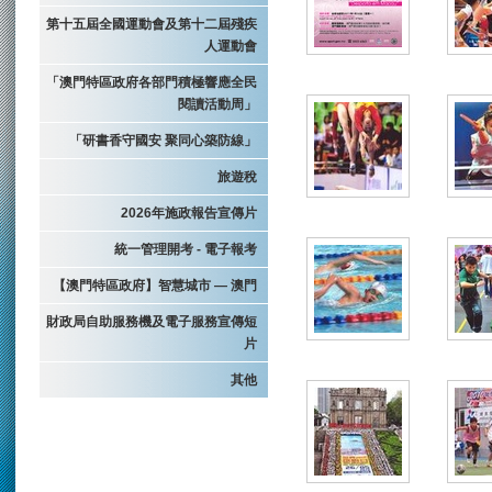
第十五屆全國運動會及第十二屆殘疾
人運動會
「澳門特區政府各部門積極響應全民
閱讀活動周」
「研書香守國安 聚同心築防線」
旅遊稅
2026年施政報告宣傳片
統一管理開考 - 電子報考
【澳門特區政府】智慧城市 — 澳門
財政局自助服務機及電子服務宣傳短
片
其他