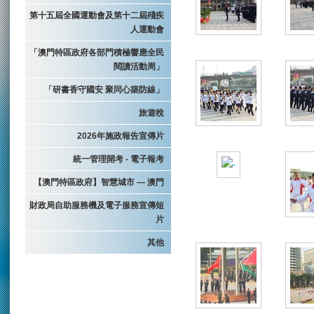
第十五屆全國運動會及第十二屆殘疾
人運動會
「澳門特區政府各部門積極響應全民
閱讀活動周」
「研書香守國安 聚同心築防線」
旅遊稅
2026年施政報告宣傳片
統一管理開考 - 電子報考
【澳門特區政府】智慧城市 — 澳門
財政局自助服務機及電子服務宣傳短
片
其他