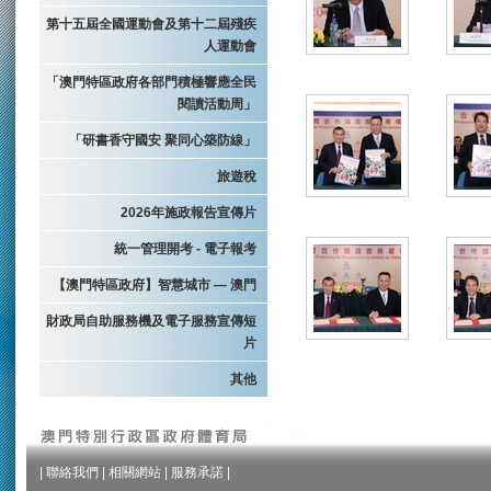
第十五屆全國運動會及第十二屆殘疾
人運動會
「澳門特區政府各部門積極響應全民
閱讀活動周」
「研書香守國安 聚同心築防線」
旅遊稅
2026年施政報告宣傳片
統一管理開考 - 電子報考
【澳門特區政府】智慧城市 — 澳門
財政局自助服務機及電子服務宣傳短
片
其他
|
聯絡我們
|
相關網站
|
服務承諾
|