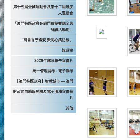
第十五屆全國運動會及第十二屆殘疾
人運動會
「澳門特區政府各部門積極響應全民
閱讀活動周」
「研書香守國安 聚同心築防線」
旅遊稅
2026年施政報告宣傳片
統一管理開考 - 電子報考
【澳門特區政府】智慧城市 — 澳門
財政局自助服務機及電子服務宣傳短
片
其他