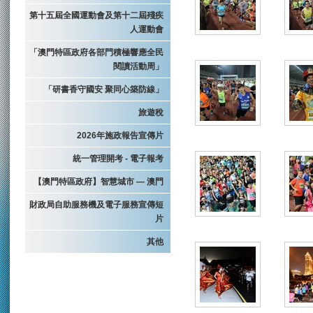
第十五屆全國運動會及第十二屆殘疾
人運動會
「澳門特區政府各部門積極響應全民
閱讀活動周」
「研書香守國安 聚同心築防線」
旅遊稅
2026年施政報告宣傳片
統一管理開考 - 電子報考
【澳門特區政府】智慧城市 — 澳門
財政局自助服務機及電子服務宣傳短
片
其他