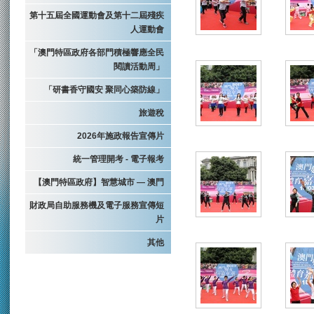
第十五屆全國運動會及第十二屆殘疾
人運動會
「澳門特區政府各部門積極響應全民
閱讀活動周」
「研書香守國安 聚同心築防線」
旅遊稅
2026年施政報告宣傳片
統一管理開考 - 電子報考
【澳門特區政府】智慧城市 — 澳門
財政局自助服務機及電子服務宣傳短
片
其他