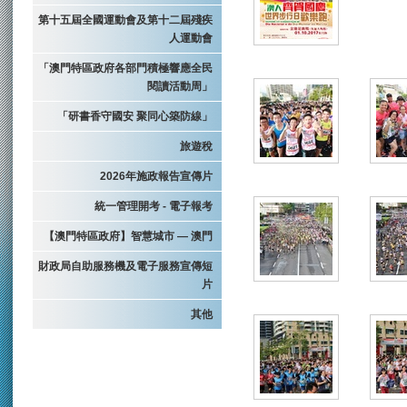
第十五屆全國運動會及第十二屆殘疾
人運動會
「澳門特區政府各部門積極響應全民
閱讀活動周」
「研書香守國安 聚同心築防線」
旅遊稅
2026年施政報告宣傳片
統一管理開考 - 電子報考
【澳門特區政府】智慧城市 — 澳門
財政局自助服務機及電子服務宣傳短
片
其他