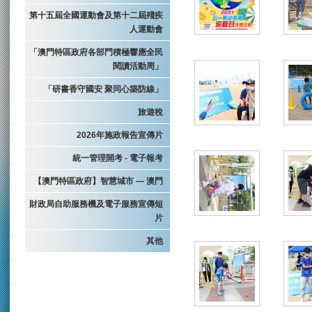
第十五屆全國運動會及第十二屆殘疾
人運動會
「澳門特區政府各部門積極響應全民
閱讀活動周」
「研書香守國安 聚同心築防線」
旅遊稅
2026年施政報告宣傳片
統一管理開考 - 電子報考
【澳門特區政府】智慧城市 — 澳門
財政局自助服務機及電子服務宣傳短
片
其他