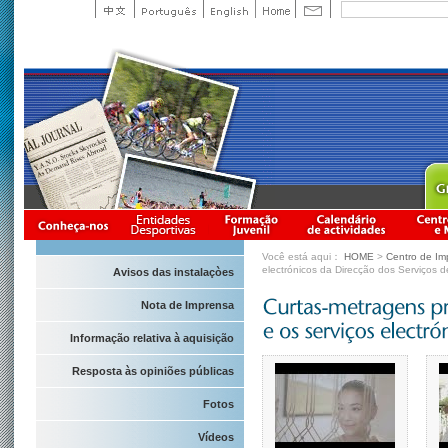
Você está aqui：
HOME
>
Centro de Im
electrónicos da Direcção dos Serviços 
Avisos das instalaçòes
Nota de Imprensa
Informação relativa à aquisição
Resposta às opiniões públicas
Fotos
Vídeos