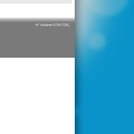
N° Visitante:573477261