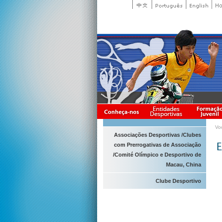
Vo
Associações Desportivas /Clubes
com Prerrogativas de Associação
/Comité Olímpico e Desportivo de
Macau, China
Clube Desportivo