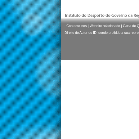
|
Contacte-nos
|
Website relacionado
|
Carta de 
Direito do Autor do ID, sendo proibido a sua repr