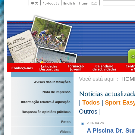
Você está aqui：
HOM
Avisos das instalaçòes
Nota de Imprensa
|
Todos
|
Sport Eas
Informação relativa à aquisição
Outros
|
Resposta às opiniões públicas
Fotos
2026-04-28
A Piscina Dr. Su
Vídeos