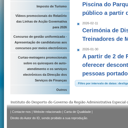
Piscina do Parqu
Imposto de Turismo
público a partir
Vídeos promocionais do Relatório
das Linhas de Acção Governativa
2026-02-11
para 2026
Cerimónia de Dis
Concurso de gestão uniformizada -
Treinadores de 
Apresentação de candidaturas aos
concursos por meios electrónicos
2026-01-30
A partir de 2 de
Curtas-metragens promocionais
sobre os quiosques de auto-
oferecer descont
atendimento e os serviços
pessoas portador
electrónicos da Direcção dos
Serviços de Finanças
Filtro por intervalo de datas: deslig
Outros
|
Contacte-nos
|
Website relacionado
|
Carta de Qualidade
|
Direito do Autor do ID, sendo proibido a sua reprodução.