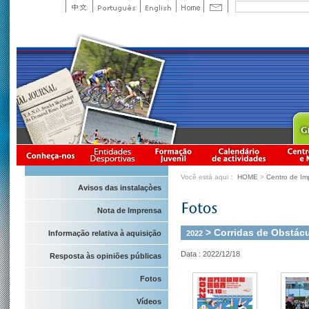
Você está aqui：
HOME
>
Centro de Im
Avisos das instalaçòes
Nota de Imprensa
> Corridas de Obstác
2022
Informação relativa à aquisição
Data : 2022/12/18
Resposta às opiniões públicas
Fotos
Vídeos