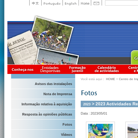
Você está aqui：
HOME
>
Centro de Im
Avisos das instalaçòes
Nota de Imprensa
> 2023 Actividades Rec
2023
Informação relativa à aquisição
Data : 2023/05/01
Resposta às opiniões públicas
Fotos
Vídeos