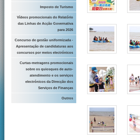
Imposto de Turismo
Vídeos promocionais do Relatório
das Linhas de Acção Governativa
para 2026
Concurso de gestão uniformizada -
Apresentação de candidaturas aos
concursos por meios electrónicos
Curtas-metragens promocionais
sobre os quiosques de auto-
atendimento e os serviços
electrónicos da Direcção dos
Serviços de Finanças
Outros