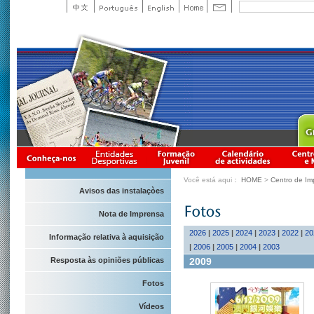
Você está aqui：
HOME
>
Centro de Im
Avisos das instalaçòes
Nota de Imprensa
2026
|
2025
|
2024
|
2023
|
2022
|
20
Informação relativa à aquisição
|
2006
|
2005
|
2004
|
2003
2009
Resposta às opiniões públicas
Fotos
Vídeos