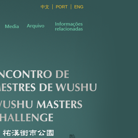
中文
PORT
ENG