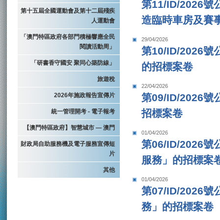
第11/ID/20
第十五屆全國運動會及第十二屆殘疾
造臨時車房及賽
人運動會
「澳門特區政府各部門積極響應全民
29/04/2026
閱讀活動周」
第10/ID/2
「研書香守國安 聚同心築防線」
的招標案卷
旅遊稅
22/04/2026
第09/ID/2
2026年施政報告宣傳片
招標案卷
統一管理開考 - 電子報考
【澳門特區政府】智慧城市 — 澳門
01/04/2026
第06/ID/2
財政局自助服務機及電子服務宣傳短
片
服務」的招標案
其他
01/04/2026
第07/ID/2
務」的招標案卷