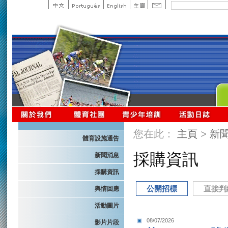
您在此：
主頁
>
新
體育設施通告
採購資訊
新聞消息
採購資訊
公開招標
直接判
輿情回應
活動圖片
08/07/2026
影片片段