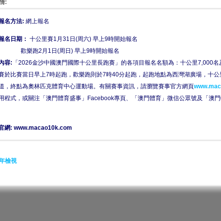
情:
報名方法:
網上報名
報名日期：
十公里賽1月31日(周六) 早上9時開始報名
歡樂跑2月1日(周日) 早上9時開始報名
內容
:
「2026金沙中國澳門國際十公里長跑賽」的各項目報名名額為：十公里7,000名及歡樂
賽於比賽當日早上7時起跑，歡樂跑則於7時40分起跑，起跑地點為西灣湖廣場，十
道，終點為奧林匹克體育中心運動場。有關賽事資訊，請瀏覽賽事官方網頁
www.mac
用程式，或關注「澳門體育盛事」Facebook專頁、「澳門體育」微信公眾號及「澳
官網:
www.macao10k.com
年檢視