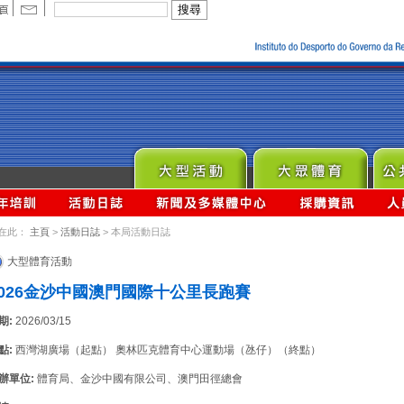
在此：
主頁
>
活動日誌
> 本局活動日誌
大型體育活動
2026金沙中國澳門國際十公里長跑賽
期:
2026/03/15
點:
西灣湖廣場（起點） 奧林匹克體育中心運動場（氹仔）（終點）
辦單位:
體育局、金沙中國有限公司、澳門田徑總會