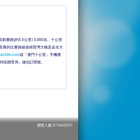
跑(約5.5公里) 3,000名。十公里
公里賽的比賽路線途經西灣大橋及金光大
ao10k.com
或「澳門十公里」手機應
門特區體育局」微信訂閱號。
瀏覽人數:571843537