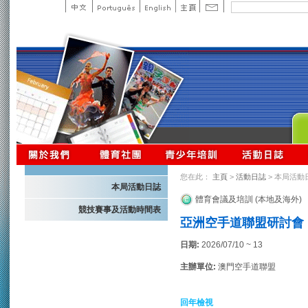
您在此：
主頁
>
活動日誌
> 本局活動
本局活動日誌
體育會議及培訓 (本地及海外)
競技賽事及活動時間表
亞洲空手道聯盟研討會
日期:
2026/07/10 ~ 13
主辦單位:
澳門空手道聯盟
回年檢視