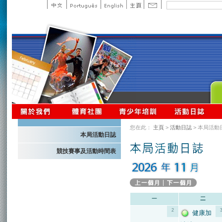
您在此：
主頁
>
活動日誌
> 本局活動
本局活動日誌
競技賽事及活動時間表
2
健康加