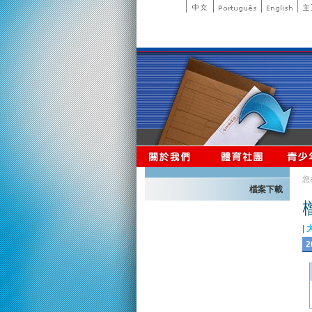
您
檔案下載
|