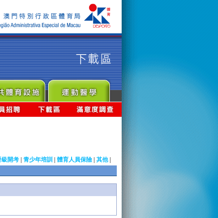
晉級開考
|
青少年培訓
|
體育人員保險
|
其他
|