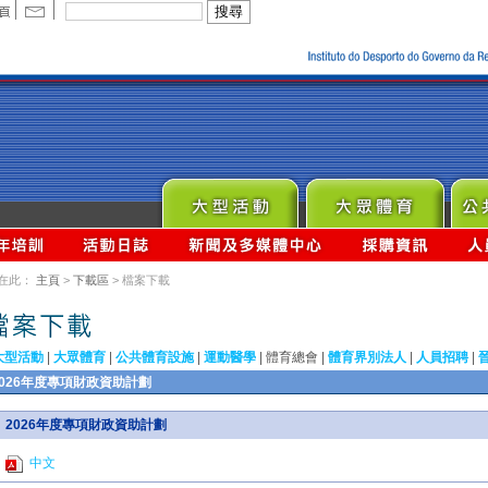
在此：
主頁
>
下載區
> 檔案下載
大型活動
|
大眾體育
|
公共體育設施
|
運動醫學
|
體育總會
|
體育界別法人
|
人員招聘
|
2026年度專項財政資助計劃
2026年度專項財政資助計劃
中文