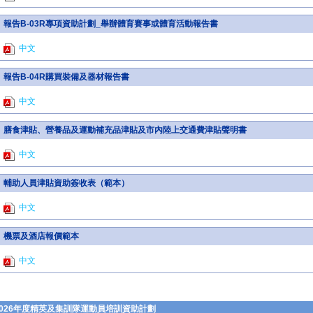
報告B-03R專項資助計劃_舉辦體育賽事或體育活動報告書
中文
報告B-04R購買裝備及器材報告書
中文
膳食津貼、營養品及運動補充品津貼及市內陸上交通費津貼聲明書
中文
輔助人員津貼資助簽收表（範本）
中文
機票及酒店報價範本
中文
2026年度精英及集訓隊運動員培訓資助計劃