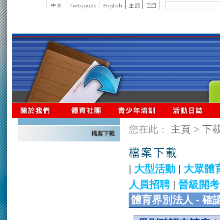
您在此：
主頁
>
下
檔案下載
|
大型活動
|
大眾體
人員招聘
|
晉級開考
體育界別法人 - 確