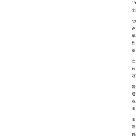
1
米
“
逐
單
烈
軍
女
冠
冠
混
通
賽
出
出
澳
傅