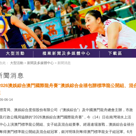
在此：
大型活動
>
新聞及多媒體中心
> 新聞消息
2026澳娛綜合澳門國際龍舟賽”澳娛綜合金禧包辦標準龍公開組、混
冠
26-06-14
體育局、澳娛綜合度假股份有限公司（“澳娛綜合”）及中國澳門龍舟總會主辦，市政
及行政公職局協辦的“2026澳娛綜合澳門國際龍舟賽”，今（14）日在南灣湖水上活
中心上演澳門標準龍公開組、女子組及混合組賽事。經過連場激戰，澳娛綜合金禧分
奪得澳門標準龍公開組及混合組冠軍，銀河明珠則奪得澳門標準龍女子組冠軍。6月