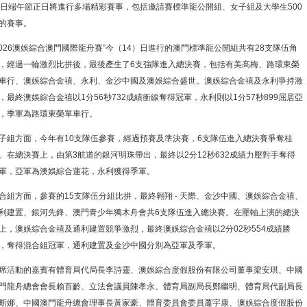
9日端午節正日將進行多場精彩賽事，包括邀請賽標準龍公開組、女子組及大學生500
的賽事。
2026澳娛綜合澳門國際龍舟賽”今（14）日進行的澳門標準龍公開組共有28支隊伍角
，經過一輪激烈比拼後，最後產生了6支強隊進入總決賽，包括有美高梅、路環東榮
車行、澳娛綜合金禧、永利、金沙中國及澳娛綜合盛世。澳娛綜合金禧及永利爭持激
，最終澳娛綜合金禧以1分56秒732成績衝線奪得冠軍，永利則以1分57秒899屈居亞
，季軍為路環東榮單車行。
子組方面，今年有10支隊伍參賽，經過預賽及準決賽，6支隊伍進入總決賽爭奪桂
。在總決賽上，由第3航道的銀河明珠帶出，最終以2分12秒632成績力壓對手奪得
軍，亞軍為澳娛綜合蓮花，永利獲得季軍。
合組方面，參賽的15支隊伍分組比拼，最終翱翔 - 天際、金沙中國、澳娛綜合金禧、
利建置、銀河先鋒、澳門青少年獨木舟會共6支隊伍進入總決賽。在壓軸上演的總決
上，澳娛綜合金禧及通利建置競爭激烈，最終澳娛綜合金禧以2分02秒554成績勝
，奪得混合組冠軍，通利建置及金沙中國分別為亞軍及季軍。
席活動的嘉賓有體育局代局長李詩靈、澳娛綜合度假股份有限公司董事梁安琪、中國
門龍舟總會會長賴百齡、立法會議員陳孝永、體育局副局長鄭繼明、體育局代副局長
斯娜、中國澳門龍舟總會理事長黃家豪、體育委員會委員蕭宇康、澳娛綜合度假股份