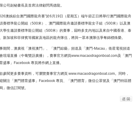
限公司副秘書長及首席法律顧問馬德龍。
2026澳娛綜合澳門國際龍舟賽”於6月19日（星期五）端午節正日將舉行澳門國際龍舟
請賽標準龍公開組（500米）、澳門國際龍舟邀請賽標準龍女子組（500米）以及澳
大學生邀請賽標準龍公開組（500米）的賽事，屆時多支內地以及來自中國香港、泰
、新加坡和菲律賓等國家及地區的龍舟隊伍，將與一眾本澳隊伍爭奪錦標殊榮。
事期間，澳廣視「澳視澳門」、「澳門綜藝」頻道及「澳門-Macau」衛星電視頻道
會現場直播（中葡雙語廣播），賽事官方網頁www.macaodragonboat.com及「澳門
育盛事」Facebook 專頁將作網上直播。
欲參閱更多賽事資料，可瀏覽賽事官方網頁 www.macaodragonboat.com。同時，
迎關注「澳門體育盛事」Facebook 專頁、「澳門體育」微信公眾號及「澳門特區體
局」微信訂閱號。