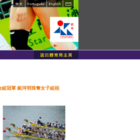
合組冠軍 銀河明珠奪女子組桂