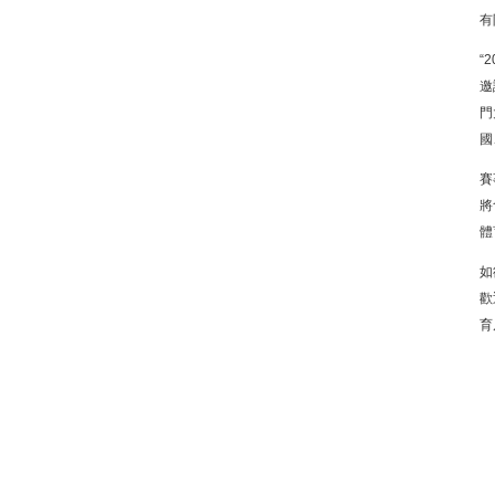
有
“
邀
門
國
賽
將
體
如
歡
育