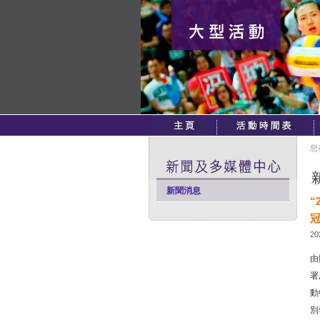
您
新聞消息
“
20
由
署
動
別