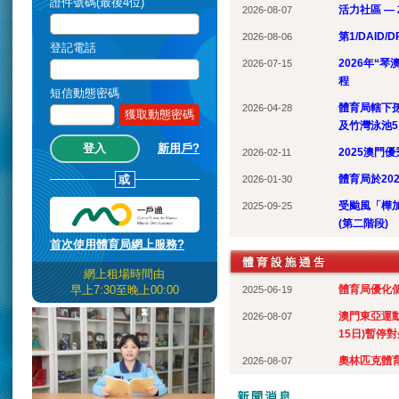
證件號碼(最後4位)
活力社區 — 
2026-08-07
第1/DAID/
2026-08-06
登記電話
2026年“
2026-07-15
程
短信動態密碼
體育局轄下
2026-04-28
獲取動態密碼
及竹灣泳池
新用戶?
2025澳門
2026-02-11
或
體育局於20
2026-01-30
受颱風「樺
2025-09-25
(第二階段)
首次使用體育局網上服務?
網上租場時間由
體育局優化
早上7:30至晚上00:00
2025-06-19
澳門東亞運動
2026-08-07
15日)暫停
奧林匹克體育
2026-08-07