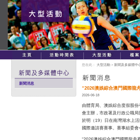
您在此：
大型活動
>
新聞及多媒體中
新聞消息
“2026澳娛綜合澳門國際
2026-06-18
由體育局、澳娛綜合度假股份
會主辦，市政署及行政公職局協
於明（19）日在南灣湖水上
國際邀請賽賽事。賽事組委會
“2026澳娛綜合澳門國際龍舟