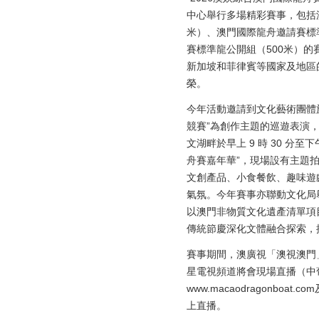
中心舉行多場精彩賽事，包括
米）、澳門國際龍舟邀請賽標
賽標準龍公開組（500米）
新加坡和菲律賓等國家及地區
榮。
今年活動邀請到文化藝術團體
競賽”為創作主題的巡遊表演
文湖畔於早上 9 時 30 分至下
舟賽嘉年華”，現場設有主題
文創產品、小食餐飲、趣味遊
氣氛。今年賽事亦聯動文化局
以澳門非物質文化遺產清單項
傳統節慶深化文體融合探索，
賽事期間，澳廣視「澳視澳門」
星電視頻道將會現場直播（中
www.macaodragonboat
上直播。