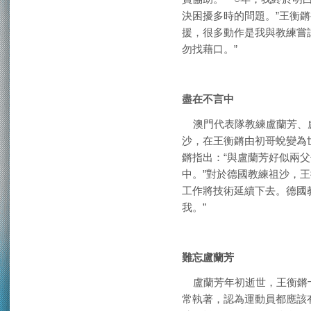
決困擾多時的問題。”王衡
援，很多動作是我與教練嘗
勿找藉口。”
盡在不言中
澳門代表隊教練盧蘭芳、
沙，在王衡鏘由初哥蛻變為
鏘指出：“與盧蘭芳好似兩
中。”對於德國教練祖沙，
工作將技術延續下去。德國
我。”
難忘盧蘭芳
盧蘭芳年初逝世，王衡鏘十
常執著，認為運動員都應該