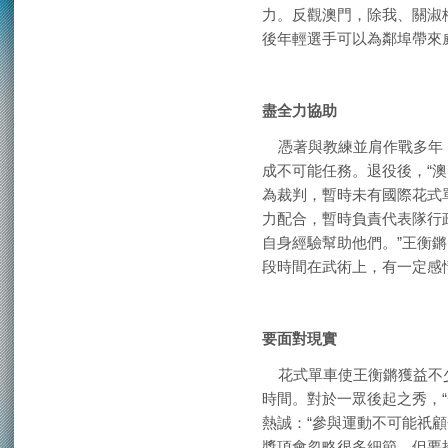
力。反觀澳門，除我、關淑
後年輕選手可以為鄰埠帶來
盡全力協助
憑著與教練並肩作戰多年，
成不可能任務。退役後，“澳
為裁判，暫時未有國際花式
力配合，暫時負責代表隊行
自身經驗幫助他們。”王衡
段時間在武術上，有一定感
要面對現實
花式單車使王衡鏘獲益不少
時間。對於一眾後起之秀，
熱誠：“參與運動不可能祇
獎項會忽略很多細節。但要