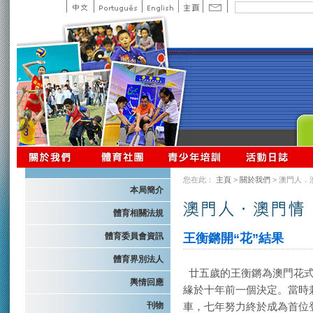
您在此：
主頁
>
關於我們
> 澳門人．
本局簡介
體育相關法規
體育委員會資訊
王衡鏘開“花”結果
體育界別法人
廿五歲的王衡鏘為澳門花式
輿情回應
緣於十年前一個決定。當時
刊物
車，七年努力終於成為首位