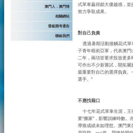
式單車贏得頗大優越感，並
澳門人．澳門情
努力爭取成果。
相關網站
晉級開考通告
對自己負責
聯絡我們
透過暑期活動接觸花式單車
子青年棍術亞軍，代表澳門
二年，兩項皆要求投放更多
可作出不少新嘗試，開拓屬
最重要對自己的選擇負責。
選手。”
不應找藉口
十七年花式單車生涯，王
要“搬家”，影響訓練時數。
導致成績未如理想。澳門東
員協助。一○年，我終於明