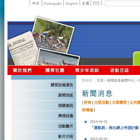
您在此：
主頁
>
新聞及多媒體中心
>
體育設施通告
新聞消息
|
所有
|
大型活動
|
大眾體育
|
公共
採購資訊
炬傳递
|
輿情回應
2014-04-01
活動圖片
「運動易」推出網上申請計劃
影片片段
2013-02-02