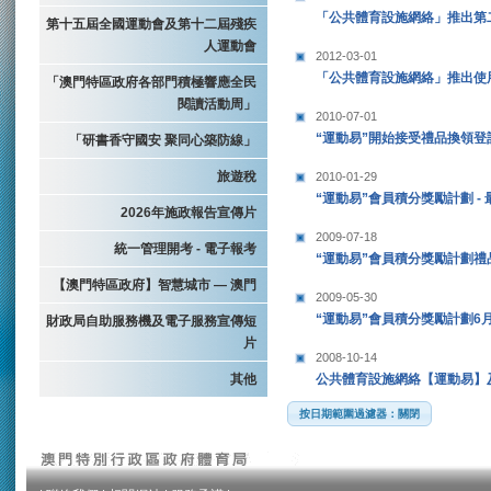
「公共體育設施網絡」推出第
第十五屆全國運動會及第十二屆殘疾
人運動會
2012-03-01
「公共體育設施網絡」推出使
「澳門特區政府各部門積極響應全民
閱讀活動周」
2010-07-01
“運動易”開始接受禮品換領登
「研書香守國安 聚同心築防線」
旅遊稅
2010-01-29
“運動易”會員積分獎勵計劃 -
2026年施政報告宣傳片
2009-07-18
統一管理開考 - 電子報考
“運動易”會員積分獎勵計劃禮
【澳門特區政府】智慧城市 — 澳門
2009-05-30
“運動易”會員積分獎勵計劃6
財政局自助服務機及電子服務宣傳短
片
2008-10-14
其他
公共體育設施網絡【運動易】
按日期範圍過濾器：關閉