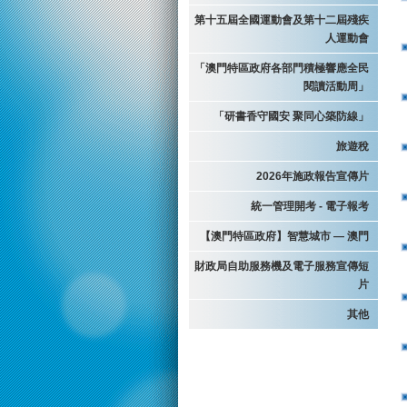
第十五屆全國運動會及第十二屆殘疾
人運動會
「澳門特區政府各部門積極響應全民
閱讀活動周」
「研書香守國安 聚同心築防線」
旅遊稅
2026年施政報告宣傳片
統一管理開考 - 電子報考
【澳門特區政府】智慧城市 — 澳門
財政局自助服務機及電子服務宣傳短
片
其他