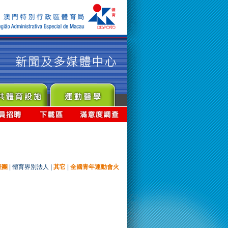
表團
|
體育界別法人
|
其它
|
全國青年運動會火