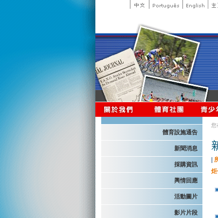
您
體育設施通告
新聞消息
|
採購資訊
炬
輿情回應
活動圖片
影片片段