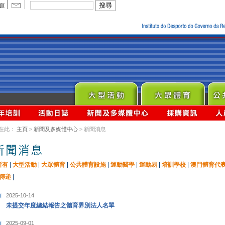
在此：
主頁
>
新聞及多媒體中心
> 新聞消息
所有
|
大型活動
|
大眾體育
|
公共體育設施
|
運動醫學
|
運動易
|
培訓學校
|
澳門體育代
傳递
|
2025-10-14
未提交年度總結報告之體育界別法人名單
2025-09-01