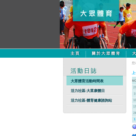
您
上
大眾體育活動時間表
M
2
活力社區-大眾康體日
3
活力社區-體育健康諮詢站
1
1
2
1