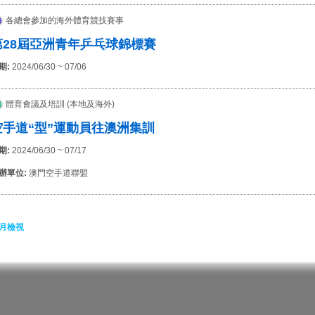
各總會參加的海外體育競技賽事
第28屆亞洲青年乒乓球錦標賽
期:
2024/06/30 ~ 07/06
體育會議及培訓 (本地及海外)
空手道“型”運動員往澳洲集訓
期:
2024/06/30 ~ 07/17
辦單位:
澳門空手道聯盟
月檢視