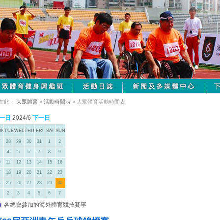
在此：
大眾體育
>
活動時間表
> 大眾體育活動時間表
一日
2024/6
下一日
ON
TUE
WED
THU
FRI
SAT
SUN
7
28
29
30
31
1
2
4
5
6
7
8
9
0
11
12
13
14
15
16
7
18
19
20
21
22
23
4
25
26
27
28
29
30
2
3
4
5
6
7
各總會參加的海外體育競技賽事