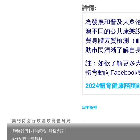
詳情:
為發展和普及大眾
澳不同的公共康樂設
費身體素質檢測（
助市民清晰了解自
註：如欲了解更多
體育動向Facebo
2024體育健康諮詢
回年檢視
|
聯絡我們
|
相關網站
|
服務承諾
|
版權所有 不得轉載