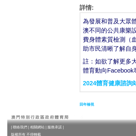
詳情:
為發展和普及大眾
澳不同的公共康樂設
費身體素質檢測（
助市民清晰了解自
註：如欲了解更多
體育動向Facebo
2024體育健康諮詢
回年檢視
|
聯絡我們
|
相關網站
|
服務承諾
|
版權所有 不得轉載