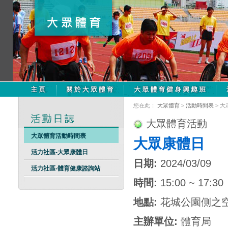
您在此：
大眾體育
>
活動時間表
> 
大眾體育活動
大眾體育活動時間表
大眾康體日
活力社區-大眾康體日
日期:
2024/03/09
活力社區-體育健康諮詢站
時間:
15:00 ~ 17:30
地點:
花城公園側之空
主辦單位:
體育局