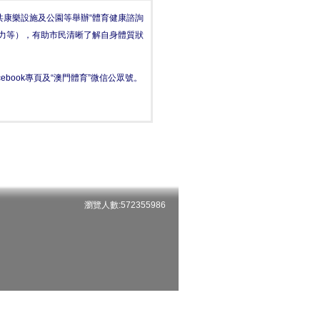
康樂設施及公園等舉辦“體育健康諮詢
力等），有助市民清晰了解自身體質狀
book專頁及“澳門體育”微信公眾號。
瀏覽人數:572355986