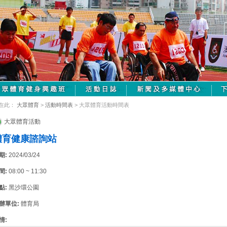
在此：
大眾體育
>
活動時間表
> 大眾體育活動時間表
大眾體育活動
體育健康諮詢站
期:
2024/03/24
間:
08:00 ~ 11:30
點:
黑沙環公園
辦單位:
體育局
情: