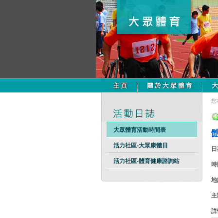
您
大眾體育活動時間表
活力社區-大眾康體日
日
活力社區-體育健康諮詢站
時
地
主
詳