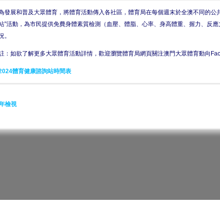
為發展和普及大眾體育，將體育活動傳入各社區，體育局在每個週末於全澳不同的公共
站”活動，為市民提供免費身體素質檢測（血壓、體脂、心率、身高體重、握力、反應
況。
註：如欲了解更多大眾體育活動詳情，歡迎瀏覽體育局網頁關注澳門大眾體育動向Face
2024體育健康諮詢站時間表
年檢視