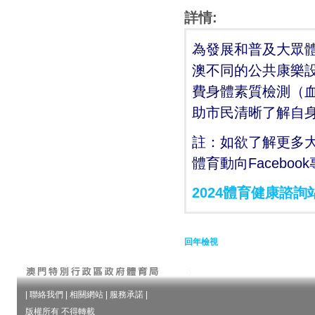
詳情:
為發展和普及大眾
澳不同的公共康樂設
費身體素質檢測（
助市民清晰了解自
註：如欲了解更多
體育動向Facebo
2024體育健康諮詢
回年檢視
|
聯絡我們
|
相關網站
|
服務承諾
|
版權所有 不得轉載