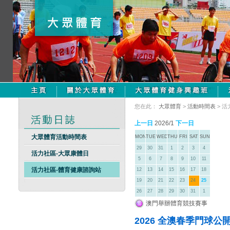
您在此：
大眾體育
>
活動時間表
> 
上一日
2026/1
下一日
大眾體育活動時間表
MON
TUE
WED
THU
FRI
SAT
SUN
29
30
31
1
2
3
4
活力社區-大眾康體日
5
6
7
8
9
10
11
活力社區-體育健康諮詢站
12
13
14
15
16
17
18
19
20
21
22
23
24
25
26
27
28
29
30
31
1
澳門舉辦體育競技賽事
2026 全澳春季門球公