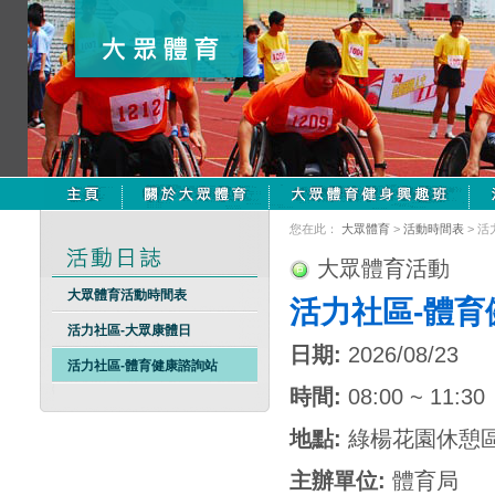
您在此：
大眾體育
>
活動時間表
> 
大眾體育活動
大眾體育活動時間表
活力社區-體育
活力社區-大眾康體日
日期:
2026/08/23
活力社區-體育健康諮詢站
時間:
08:00 ~ 11:30
地點:
綠楊花園休憩
主辦單位:
體育局