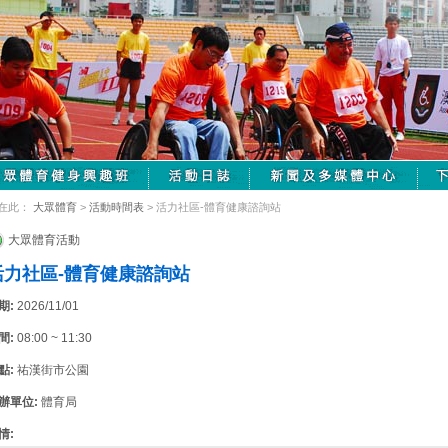
在此：
大眾體育
>
活動時間表
> 活力社區-體育健康諮詢站
大眾體育活動
活力社區-體育健康諮詢站
期:
2026/11/01
間:
08:00 ~ 11:30
點:
祐漢街市公園
辦單位:
體育局
情: