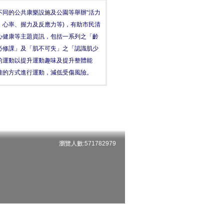
同的公共康樂設施及公園等舉辦“活力
、心率、握力及反應力等)，有助市民清
心健康等主題資訊，包括一系列之「齡
必修課」及「肌不可失」之「認識肌少
的運動以提升運動趣味及提升整體能
確的方式進行運動，減低受傷風險。
瀏覽人數:571782979