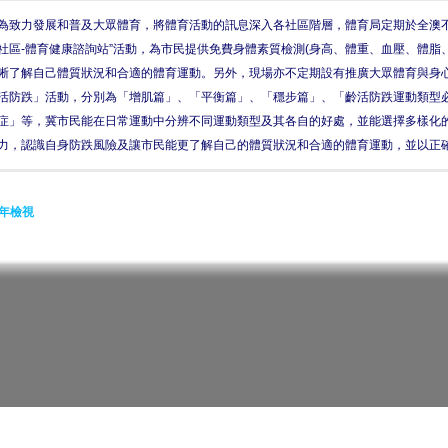
為致力發展和普及大眾體育，將體育活動的訊息深入各社區階層，體育局定期於全澳不
社區-體育健康諮詢站”活動，為市民提供免費身體素質檢測(身高、體重、血壓、體脂
晰了解自己體質狀況和合適的體育運動。另外，現場亦不定期設有推廣大眾體育與身
活防跌」活動，分別為「增肌篇」、「平衡篇」、「穩步篇」、「齡活防跌運動類型
症」等，冀市民能在日常運動中分辨不同運動類型及其各自的好處，並能選擇多樣化
力，認識自身防跌風險及讓市民能更了解自己的體質狀況和合適的體育運動，並以正
年檢視