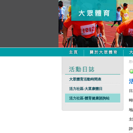
您
大眾體育活動時間表
活力社區-大眾康體日
日
活力社區-體育健康諮詢站
時
地
主
詳