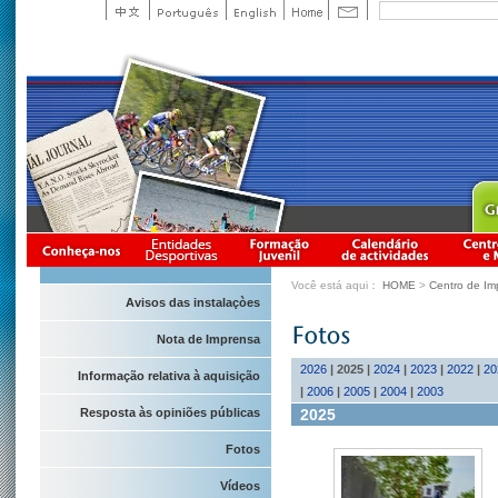
Você está aqui：
HOME
>
Centro de Im
Avisos das instalaçòes
Nota de Imprensa
2026
|
2025
|
2024
|
2023
|
2022
|
20
Informação relativa à aquisição
|
2006
|
2005
|
2004
|
2003
2025
Resposta às opiniões públicas
Fotos
Vídeos